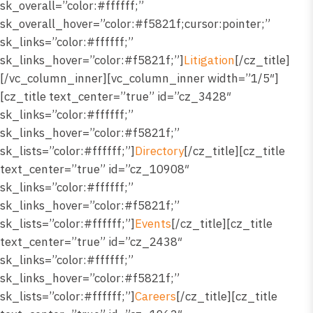
sk_overall=”color:#ffffff;”
sk_overall_hover=”color:#f5821f;cursor:pointer;”
sk_links=”color:#ffffff;”
sk_links_hover=”color:#f5821f;”]
Litigation
[/cz_title]
[/vc_column_inner][vc_column_inner width=”1/5″]
[cz_title text_center=”true” id=”cz_3428″
sk_links=”color:#ffffff;”
sk_links_hover=”color:#f5821f;”
sk_lists=”color:#ffffff;”]
Directory
[/cz_title][cz_title
text_center=”true” id=”cz_10908″
sk_links=”color:#ffffff;”
sk_links_hover=”color:#f5821f;”
sk_lists=”color:#ffffff;”]
Events
[/cz_title][cz_title
text_center=”true” id=”cz_2438″
sk_links=”color:#ffffff;”
sk_links_hover=”color:#f5821f;”
sk_lists=”color:#ffffff;”]
Careers
[/cz_title][cz_title