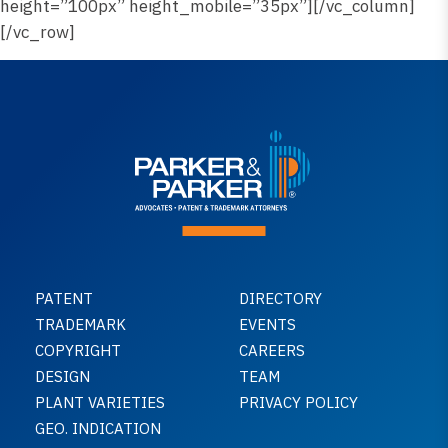
height=”100px” height_mobile=”35px”][/vc_column]
[/vc_row]
PATENT
DIRECTORY
TRADEMARK
EVENTS
COPYRIGHT
CAREERS
DESIGN
TEAM
PLANT VARIETIES
PRIVACY POLICY
GEO. INDICATION