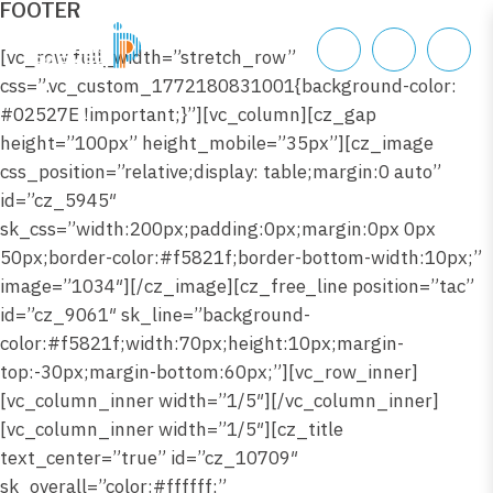
FOOTER
[vc_row full_width=”stretch_row”
css=”.vc_custom_1772180831001{background-color:
#02527E !important;}”][vc_column][cz_gap
height=”100px” height_mobile=”35px”][cz_image
css_position=”relative;display: table;margin:0 auto”
id=”cz_5945″
sk_css=”width:200px;padding:0px;margin:0px 0px
50px;border-color:#f5821f;border-bottom-width:10px;”
image=”1034″][/cz_image][cz_free_line position=”tac”
id=”cz_9061″ sk_line=”background-
color:#f5821f;width:70px;height:10px;margin-
top:-30px;margin-bottom:60px;”][vc_row_inner]
[vc_column_inner width=”1/5″][/vc_column_inner]
[vc_column_inner width=”1/5″][cz_title
text_center=”true” id=”cz_10709″
sk_overall=”color:#ffffff;”