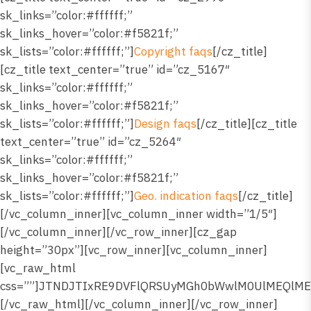
sk_links=”color:#ffffff;”
sk_links_hover=”color:#f5821f;”
sk_lists=”color:#ffffff;”]
Copyright faqs
[/cz_title]
[cz_title text_center=”true” id=”cz_5167″
sk_links=”color:#ffffff;”
sk_links_hover=”color:#f5821f;”
sk_lists=”color:#ffffff;”]
Design faqs
[/cz_title][cz_title
text_center=”true” id=”cz_5264″
sk_links=”color:#ffffff;”
sk_links_hover=”color:#f5821f;”
sk_lists=”color:#ffffff;”]
Geo. indication faqs
[/cz_title][/vc_column_inner][vc_column_inner width=”1/5″][/vc_column_inner][/vc_row_inner][cz_gap height=”30px”][vc_row_inner][vc_column_inner][vc_raw_html css=””]JTNDJTIxRE9DVFlQRSUyMGh0bWwlM0UlMEQlMEElM0NodG1sJTIwbGFuZyUzRCUyMmVuJTIyJTNFJTBEJTBBJTNDaGVhZCUzRSUwRCUwQSUzQ21ldGElMjBjaGFyc2V0JTNEJTIyVVRGLTglMjIlM0UlMEQlMEElM0NtZXRhJTIwbmFtZSUzRCUyMnZpZXdwb3J0JTIyJTIwY29udGVudCUzRCUyMndpZHRoJTNEZGV2aWNlLXdpZHRoJTJDJTIwaW5pdGlhbC1zY2FsZSUzRDEuMCUyMiUzRSUwRCUwQSUzQ3RpdGxlJTNFUGFya2VyJTIwYW5kJTIwUGFya2VyJTIwTGlua3MlM0MlMkZ0aXRsZSUzRSUwRCUwQSUwRCUwQSUzQ3N0eWxlJTNFJTBEJTBBJTBEJTBBJTJGJTJBJTIwJTNEJTNEJTNEJTNEJTNEJTNEJTNEJTNEJTNEJTNEJTNEJTNEJTNEJTNEJTNEJTNEJTNEJTNEJTNEJTNEJTNEJTNEJTNEJTNEJTNEJTNEJTNEJTNEJTNEJTNEJTNEJTNEJTNEJTNEJTNEJTNEJTNEJTIwJTJBJTJGJTBEJTBBJTJGJTJBJTIwUGFya2VyJTIwJTI2JTIwUGFya2VyJTIwQ3VzdG9tJTIwRm9vdGVyJTIwTGlua3MlMjAlMjAlMjAlMkElMkYlMEQlMEElMkYlMkElMjAlM0QlM0QlM0QlM0QlM0QlM0QlM0QlM0QlM0QlM0QlM0QlM0QlM0QlM0QlM0QlM0QlM0QlM0QlM0QlM0QlM0QlM0QlM0QlM0QlM0QlM0QlM0QlM0QlM0QlM0QlM0QlM0QlM0QlM0QlM0QlM0QlM0QlMjAlMkElMkYlMEQlMEElMEQlMEEucGFya2VyLWFuZC1wYXJrZXItY3VzdG9tLWZvb3Rlci1saW5rcy1zZWN0aW9uJTIwJTdCJTBEJTBBJTIwJTIwd2lkdGglM0ElMjAxMDAlMjUlM0IlMEQlMEElMjAlMjBib3JkZXItdG9wJTNBJTIwMXB4JTIwc29saWQlMjByZ2JhJTI4MjU1JTJDMjU1JTJDMjU1JTJDMC4yJTI5JTNCJTBEJTBBJTIwJTIwYm9yZGVyLWJvdHRvbSUzQSUyMDFweCUyMHNvbGlkJTIwcmdiYSUyODI1NSUyQzI1NSUyQzI1NSUyQzAuMiUyOSUzQiUwRCUwQSUyMCUyMHBhZGRpbmclM0ElMjAxOHB4JTIwMCUzQiUwRCUwQSU3RCUwRCUwQSUwRCUwQS5wYXJrZXItYW5kLXBhcmtlci1jdXN0b20tZm9vdGVyLWxpbmtzLWNvbnRhaW5lciUyMCU3QiUwRCUwQSUyMCUyMHdpZHRoJTNBJTIwOTUlMjUlM0IlMEQlMEElMjAlMjBtYXgtd2lkdGglM0ElMjAxNDAwcHglM0IlMEQlMEElMjAlMjBtYXJnaW4lM0ElMjAwJTIwYXV0byUzQiUwRCUwQSU3RCUwRCUwQSUwRCUwQS5wYXJrZXItYW5kLXBhcmtlci1jdXN0b20tZm9vdGVyLWxpbmtzLXdyYXBwZXIlMjAlN0IlMEQlMEElMjAlMjBkaXNwbGF5JTNBJTIwZmxleCUzQiUwRCUwQSUyMCUyMGp1c3RpZnktY29udGVudCUzQSUyMGNlbnRlciUzQiUwRCUwQSUyMCUyMGFsaWduLWl0ZW1zJTNBJTIwY2VudGVyJTNCJTBEJTBBJTIwJTIwZmxleC13cmFwJTNBJTIwd3JhcCUzQiUwRCUwQSUyMCUyMGdhcCUzQSUyMDMwcHglM0IlMEQlMEElN0QlMEQlMEElMEQlMEEucGFya2VyLWFuZC1wYXJrZXItY3VzdG9tLWZvb3Rlci1saW5rcy1pdGVtJTIwJTdCJTBEJTBBJTIwJTIwdGV4dC1kZWNvcmF0aW9uJTNBJTIwbm9uZSUzQiUwRCUwQSUyMCUyMGNvbG9yJTNBJTIwJTIzZmZmZmZmJTNCJTBEJTBBJTIwJTIwZm9udC1zaXplJTNBJTIwMTRweCUzQiUwRCUwQSUyMCUyMGxldHRlci1zcGFjaW5nJTNBJTIwMXB4JTNCJTBEJTBBJTIwJTIwZm9udC13ZWlnaHQlM0ElMjA1MDAlM0IlMEQlMEElMjAlMjB0ZXh0LXRyYW5zZm9ybSUzQSUyMHVwcGVyY2FzZSUzQiUwRCUwQSUyMCUyMHRyYW5zaXRpb24lM0ElMjBhbGwlMjAwLjNzJTIwZWFzZSUzQiUwRCUwQSUyMCUyMHdoaXRlLXNwYWNlJTNBJTIwbm93cmFwJTNCJTBEJTBBJTdEJTBEJTBBJTBEJTBBLnBhcmtlci1hbmQtcGFya2VyLWN1c3RvbS1mb290ZXItbGlua3MtaXRlbSUzQWhvdmVyJTIwJTdCJTBEJTBBJTIwJTIwb3BhY2l0eSUzQSUyMDAuNzUlM0IlMEQlMEElMjAlMjBjb2xvciUzQSUyM0Y1ODIxRiUzQiUwRCUwQSU3RCUwRCUwQSUwRCUwQSUyRiUyQSUyMFRhYmxldCUyMCUyQSUyRiUwRCUwQSU0MG1lZGlhJTIwJTI4bWF4LXdpZHRoJTNBJTIwOTkycHglMjklMjAlN0IlMEQlMEElMjAlMjAucGFya2VyLWFuZC1wYXJrZXItY3VzdG9tLWZvb3Rlci1saW5rcy13cmFwcGVyJTIwJTdCJTBEJTBBJTIwJTIwJTIwJTIwZ2FwJTNBJTIwMjBweCUzQiUwRCUwQSUyMCUyMCU3RCUwRCUwQSUwRCUwQSUyMCUyMC5wYXJrZXItYW5kLXBhcmtlci1jdXN0b20tZm9vdGVyLWxpbmtzLWl0ZW0lMjAlN0IlMEQlMEElMjAlMjAlMjAlMjBmb250LXNpemUlM0ElMjAxM3B4JTNCJTBEJTBBJTIwJTIwJTdEJTBEJTBBJTdEJTBEJTBBJTBEJTBBJTJGJTJBJTIwTW9iaWxlJTIwJTJBJTJGJTBEJTBBJTQwbWVkaWElMjAlMjhtYXgtd2lkdGglM0ElMjA1NzZweCUyOSUyMCU3QiUwRCUwQSUyMCUyMC5wYXJrZXItYW5kLXBhcmtlci1jdXN0b20tZm9vdGVyLWxpbmtzLXNlY3Rpb24lMjAlN0IlMEQlMEElMjAlMjAlMjAlMjBwYWRkaW5nJTNBJTIwMTVweCUyMDAlM0IlMEQlMEElMjAlMjAlN0QlMEQlMEElMEQlMEElMjAlMjAucGFya2VyLWFuZC1wYXJrZXItY3VzdG9tLWZvb3Rlci1saW5rcy13cmFwcGVyJTIwJTdCJTBEJTBBJTIwJTIwJTIwJTIwZ2FwJTNBJTIwMTVweCUzQiUwRCUwQSUyMCUyMCU3RCUwRCUwQSUwRCUwQSUyMCUyMC5wYXJrZXItYW5kLXBhcmtlci1jdXN0b20tZm9vdGVyLWxpbmtzLWl0ZW0lMjAlN0IlMEQlMEElMjAlMjAlMjAlMjBmb250LXNpemUlM0ElMjAxMnB4JTNCJTBEJTBBJTIwJTIwJTIwJTIwbGV0dGVyLXNwYWNpbmclM0ElMjAwLjVweCUzQiUwRCUwQSUyMCUyMCU3RCUwRCUwQSU3RCUwRCUwQSUwRCUwQSUzQyUyRnN0eWxlJTNFJTBEJTBBJTNDJTJGaGVhZCUzRSUwRCUwQSUwRCUwQSUzQ2JvZHklM0UlMEQlMEElMEQlMEElM0NzZWN0aW9uJTIwY2xhc3MlM0QlMjJwYXJrZXItYW5kLXBhcmtlci1jdXN0b20tZm9vdGVyLWxpbmtzLXNlY3Rpb24lMjIlM0UlMEQlMEElMjAlMjAlM0NkaXYlMjBjbGFzcyUzRCUyMnBhcmtlci1hbmQtcGFya2VyLWN1c3RvbS1mb290ZXItbGlua3MtY29udGFpbmVyJTIyJTNFJTBEJTBBJTIwJTIwJTIwJTIwJTNDZGl2JTIwY2xhc3MlM0QlMjJwYXJrZXItYW5kLXBhcmtlci1jdXN0b20tZm9vdGVyLWxpbmtzLXdyYXBwZXIlMjIlM0UlMEQlMEElMjAlMjAlMjAlMjAlMjAlMjAlM0NhJTIwaHJlZiUzRCUyMiUyMyUyMiUyMGNsYXNzJTNEJTIycGFya2VyLWFuZC1wYXJrZXItY3VzdG9tLWZvb3Rlci1saW5rcy1pdGVtJTIyJTNFSE9NRSUzQyUyRmElM0UlMEQlMEElMjAlMjAlMjAlMjAlMjAlMjAlM0NhJTIwaHJlZiUzRCUyMiUyMyUyMiUyMGNsYXNzJTNEJTIycGFya2VyLWFuZC1wYXJrZXItY3VzdG9tLWZvb3Rlci1saW5rcy1pdGVtJTIyJTNFVEhFJTIwRklSTSUzQyUyRmElM0UlMEQlMEElMjAlMjAlMjAlMjAlMjAlMjAlM0NhJTIwaHJlZiUzRCUyMiUyMyUyMiUyMGNsYXNzJTNEJTIycGFya2VyLWFuZC1wYXJrZXItY3VzdG9tLWZvb3Rlci1saW5rcy1pdGVtJTIyJTNFUFJBQ1RJQ0UlMjBBUkVBUyUzQyUyRmElM0UlMEQlMEElMjAlMjAlMjAlMjAlMjAlMjAlM0NhJTIwaHJlZiUzRCUyMiUyMyUyMiUyMGNsYXNzJTNEJTIycGFya2VyLWFuZC1wYXJrZXItY3VzdG9tLWZvb3Rlci1saW5rcy1pdGVtJTIyJTNFRVZFTlRTJTNDJTJGYSUzRSUwRCUwQSUyMCUyMCUyMCUyMCUyMCUyMCUzQ2ElMjBocmVmJTNEJTIyJTIzJTIyJTIwY2xhc3MlM0QlMjJwYXJrZXItYW5kLXBhcmtlci1jdXN0b20tZm9vdGVyLWxpbmtzLWl0ZW0lMjIlM0VQJTI2YW1wJTNCUCUyMFJFU09VUkNFUyUzQyUyRmElM0UlMEQlMEElMjAlMjAlMjAlMjAlMjAlMjAlM0NhJTIwaHJlZiUzRCUyMiUyMyUyMiUyMGNsYXNzJTNEJTIycGFya2VyLWFuZC1wYXJrZXItY3VzdG9tLWZvb3Rlci1saW5rcy1pdGVtJTIyJTNFQkxPRyUzQyUyRmElM0UlMEQlMEElMjAlMjAlMjAlMjAlMjAlMjAlM0NhJTIwaHJlZiUzRCUyMiUyMyUyMiUyMGNsYXNzJTNEJTIycGFya2VyLWFuZC1wYXJrZXItY3VzdG9tLWZvb3Rlci1saW5rcy1pdGVtJTIyJTNFTUVNQkVSU0hJUCUzQyUyRmElM0UlMEQlMEElMjAlMjAlMjAlMjAlMjAlMjAlM0NhJTIwaHJlZiUzRCUyMiUyMyUyMiUyMGNsYXNzJTNEJTIycGFya2VyLWFuZC1wYXJrZXItY3VzdG9tLWZvb3Rlci1saW5rcy1pdGVtJTIyJTNFSVAlMjBBVFRPUk5FWVMlMjBESVJFQ1RPUlklM0MlMkZhJTNFJTBEJTBBJTIwJTIwJTIwJTIwJTIwJTIwJTNDYSUyMGhyZWYlM0QlMjIlMjMlMjIlMjBjbGFzcyUzRCUyMnBhcmtlci1hbmQtcGFya2VyLWN1c3RvbS1mb290ZXItbGlua3MtaXRlbSUyMiUzRUNBUkVFUlMlM0MlMkZhJTNFJTBEJTBBJTIwJTIwJTIwJTIwJTIwJTIwJTNDYSUyMGhyZWYlM0QlMjIlMjMlMjIlMjBjbGFzcyUzRCUyMnBhcmtlci1hbmQtcGFya2VyLWN1c3RvbS1mb290ZXItbGlua3MtaXRlbSUyMiUzRUNPTlRBQ1QlMjBVUyUzQyUyRmElM0UlMEQlMEElMjAlMjAlMjAlMjAlM0MlMkZkaXYlM0UlMEQlMEElMjAlMjAlM0MlMkZkaXYlM0UlMEQlMEElM0MlMkZzZWN0aW9uJTNFJTBEJTBBJTBEJTBBJTNDJTJGYm9keSUzRSUwRCUwQSUzQyUyRmh0bWwlM0U=[/vc_raw_html][/vc_column_inner][/vc_row_inner][vc_row_inner][vc_column_inner][vc_raw_html css=””]JTNDJTIxRE9DVFlQRSUyMGh0bWwlM0UlMEQlMEElM0NodG1sJTIwbGFuZyUzRCUyMmVuJTIyJTNFJTBEJTBBJTNDaGVhZCUzRSUwRCUwQSUzQ21ldGElMjBjaGFyc2V0JTNEJTIyVVRGLTglMjIlM0UlMEQlMEElM0NtZXRhJTIwbmFtZSUzRCUyMnZpZXdwb3J0JTIyJTIwY29udGVudCUzRCUyMndpZHRoJTNEZGV2aWNlLXdpZHRoJTJDJTIwaW5pdGlhbC1zY2FsZSUzRDEuMCUyMiUzRSUwRCUwQSUzQ3RpdGxlJTNFUGFya2VyJTIwJTI2JTIwUGFya2VyJTIwRm9vdGVyJTIwSWNvbnMlM0MlMkZ0aXRsZSUzRSUwRCUwQSUwRCUwQSUzQyUyMS0tJTIwRm9udCUyMEF3ZXNvbWUlMjBmb3IlMjBJY29ucyUyMC0tJTNFJTBEJTBBJTNDbGluayUyMHJlbCUzRCUyMnN0eWxlc2hlZXQlMjIlMjBocmVmJTNEJTIyaHR0cHMlM0ElMkYlMkZjZG5qcy5jbG91ZGZsYXJlLmNvbSUyRmFqYXglMkZsaWJzJTJGZm9udC1hd2Vzb21lJTJGNi41LjAlMkZjc3MlMkZhbGwubWluLmNzcyUyMiUzRSUwRCUwQSUwRCUwQSUzQ3N0eWxlJTNFJTBEJTBBJTBEJTBBJTJGJTJBJTIwJTNEJTNEJTNEJTNEJTNEJTNEJTNEJTNEJTNEJTNEJTNEJTNEJTNEJTNEJTNEJTNEJTNEJTNEJTNEJTNEJTNEJTNEJTNEJTNEJTNEJTNEJTNEJTNEJTNEJTNEJTNEJTNEJTNEJTNEJTNEJTNEJTNEJTIwJTJBJTJGJTBEJTBBJTJGJTJBJTIwUGFya2VyJTIwJTI2JTIwUGFya2VyJTIwQ3VzdG9tJTIwRm9vdGVyJTIwSWNvbnMlMjAlMjAlMjAlMkElMkYlMEQlMEElMkYlMkElMjAlM0QlM0QlM0QlM0QlM0QlM0QlM0QlM0QlM0QlM0QlM0QlM0QlM0QlM0QlM0QlM0QlM0QlM0QlM0QlM0QlM0QlM0QlM0QlM0QlM0QlM0QlM0QlM0QlM0QlM0QlM0QlM0QlM0QlM0QlM0QlM0QlM0QlMjAlMkElMkYlMEQlMEElMEQlMEEucGFya2VyLWFuZC1wYXJrZXItY3VzdG9tLWZvb3Rlci1pY29uLXNlY3Rpb24lMjAlN0IlMEQlMEElMjAlMjB3aWR0aCUzQSUyMDEwMCUyNSUzQiUwRCUwQSUyMCUyMGRpc3BsYXklM0ElMjBmbGV4JTNCJTBEJTBBJTIwJTIwanVzdGlmeS1jb250ZW50JTNBJTIwY2VudGVyJTNCJTBEJTBBJTIwJTIwYWxpZ24taXRlbXMlM0ElMjBjZW50ZXIlM0IlMEQlMEElN0QlMEQlMEElMEQlMEEucGFya2VyLWFuZC1wYXJrZXItY3VzdG9tLWZvb3Rlci1pY29uLWNvbnRhaW5lciUyMCU3QiUwRCUwQSUyMCUyMHdpZHRoJTNBJTIwOTUlMjUlM0IlMEQlMEElMjAlMjBtYXgtd2lkdGglM0ElMjAxMjAwcHglM0IlMEQlMEElMjAlMjBkaXNwbGF5JTNBJTIwZmxleCUzQiUwRCUwQSUyMCUyMGp1c3RpZnktY29udGVudCUzQSUyMGNlbnRlciUzQiUwRCUwQSUyMCUyMGFsaWduLWl0ZW1zJTNBJTIwY2VudGVyJTNCJTBEJTBBJTdEJTBEJTBBJTBEJTBBLnBhcmtlci1hbmQtcGFya2VyLWN1c3RvbS1mb290ZXItaWNvbi13cmFwcGVyJTIwJTdCJTBEJTBBJTIwJTIwZGlzcGxheSUzQSUyMGZsZXglM0IlMEQlMEElMjAlMjBnYXAlM0ElMjAyNXB4JTNCJTBEJTBBJTIwJTIwZmxleC13cmFwJTNBJTIwd3JhcCUzQiUwRCUwQSUyMCUyMGp1c3RpZnktY29udGVudCUzQSUyMGNlbnRlciUzQiUwRCUwQSU3RCUwRCUwQSUwRCUwQS5wYXJrZXItYW5kLXBhcmtlci1jdXN0b20tZm9vdGVyLWljb24taXRlbSUyMCU3QiUwRCUwQSUyMCUyMHdpZHRoJTNBJTIwMzVweCUzQiUwRCUwQSUyMCUyMGhlaWdodCUzQSUyMDM1cHglM0IlMEQlMEElMjAlMjBiYWNrZ3JvdW5kLWNvbG9yJTNBJTIwJTIzMWM4N2I1JTNCJTBEJTBBJTIwJTIwZGlzcGxheSUzQSUyMGZsZXglM0IlMEQlMEElMjAlMjBhbGlnbi1pdGVtcyUzQSUyMGNlbnRlciUzQiUwRCUwQSUyMCUyMGp1c3RpZnktY29udGVudCUzQSUyMGNlbnRlciUzQiUwRCUwQSUyMCUyMGJvcmRlci1yYWRpdXMlM0ElMjA2cHglM0IlMEQlMEElMjAlMjB0ZXh0LWRlY29yYXRpb24lM0ElMjBub25lJTNCJTBEJTBBJTIwJTIwY29sb3IlM0ElMjAlMjNmZmZmZmYlM0IlMEQlMEElMjAlMjBmb250LXNpemUlM0ElMjAyMnB4JTNCJTBEJTBBJTIwJTIwdHJhbnNpdGlvbiUzQSUyMGFsbCUyMDAuM3MlMjBlYXNlJTNCJTBEJTBBJTdEJTBEJTBBJTBEJTBBLnBhcmtlci1hbmQtcGFya2VyLWN1c3RvbS1mb290ZXItaWNvbi1pdGVtJTNBaG92ZXIlMjAlN0IlMEQlMEElMjAlMjBiYWNrZ3JvdW5kLWNvbG9yJTNBJTIwJTIzZjU4MjFmJTNCJTBEJTBBJTIwJTIwY29sb3IlM0ElMjAlMjNmZmZmZmYlM0IlMEQlMEElMjAlMjB0cmFuc2Zvcm0lM0ElMjB0cmFuc2xhdGVZJTI4LTNweCUyOSUzQiUwRCUwQSU3RCUwRCUwQSUwRCUwQSUyRiUyQSUyMFRhYmxldCUyMCUyQSUyRiUwRCUwQSU0MG1lZGlhJTIwJTI4bWF4LXdpZHRoJTNBJTIwOTkycHglMjklMjAlN0IlMEQlMEElMjAlMjAucGFya2VyLWFuZC1wYXJrZXItY3VzdG9tLWZvb3Rlci1pY29uLWl0ZW0lMjAlN0IlMEQlMEElMjAlMjAlMjAlMjB3aWR0aCUzQSUyMDUwcHglM0IlMEQlMEElMjAlMjAlMjAlMjBoZWlnaHQlM0ElMjA1MHB4JTNCJTBEJTBBJTIwJTIwJTIwJTIwZm9udC1zaXplJTNBJTIwMjBweCUzQiUwRCUwQSUyMCUyMCU3RCUwRCUwQSU3RCUwRCUwQSUwRCUwQSUyRiUyQSUyME1vYmlsZSUyMCUyQSUyRiUwRCUwQSU0MG1lZGlhJTIwJTI4bWF4LXdpZHRoJTNBJTIwNTc2cHglMjklMjAlN0IlMEQlMEElMjAlMjAucGFya2VyLWFuZC1wYXJrZXItY3VzdG9tLWZvb3Rlci1pY29uLXNlY3Rpb24lMjAlN0IlMEQlMEElMjAlMjAlMjAlMjBwYWRkaW5nJTNBJTIwMjBweCUyMDAlM0IlMEQlMEElMjAlMjAlN0QlMEQlMEElMEQlMEElMjAlMjAucGFya2VyLWFuZC1wYXJrZXItY3VzdG9tLWZvb3Rlci1pY29uLWl0ZW0lMjAlN0IlMEQlMEElMjAlMjAlMjAlMjB3aWR0aCUzQSUyMD